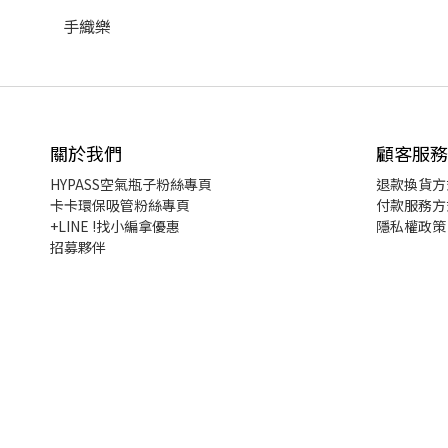
手織樂
關於我們
顧客服務
HYPASS
空氣瓶子粉絲專頁
退款換貨
方
卡卡環保吸管粉絲專頁
付款服務方
+LINE !找小編拿優惠
隱私權政策
招募夥伴