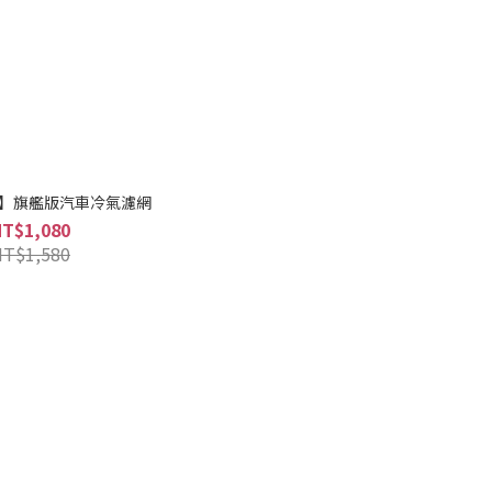
特】旗艦版汽車冷氣濾網
NT$1,080
NT$1,580