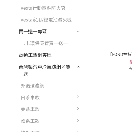
Vesta行動電源防火袋
Vesta家用/鋰電池滅火毯
買一送一專區
卡卡環保吸管買一送一
【FORD福
電動車濾網專區
台灣製汽車冷氣濾網×買
一送一
外循環濾網
日系車款
美系車款
歐系車款