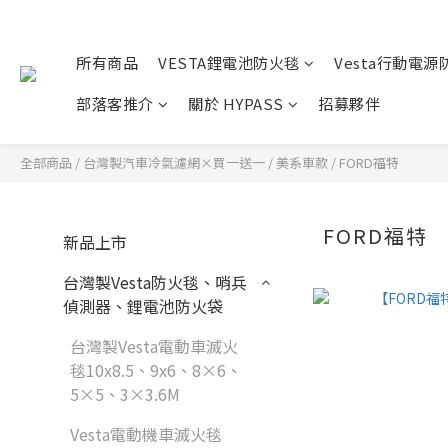
所有商品
VESTA鋰電池防火毯
Vesta行動電源
部落客推介
關於 HYPASS
招募夥伴
全部商品
/
台灣製汽車冷氣濾網×買一送一
/
美系車款
/
FORD福特
FORD福特
新品上市
台灣製Vesta防火毯、哨兵
偵測器、鋰電池防火袋
台灣製Vesta電動車滅火
毯10x8.5、9x6、8×6、
5×5、3×3.6M
Vesta電動機車滅火毯