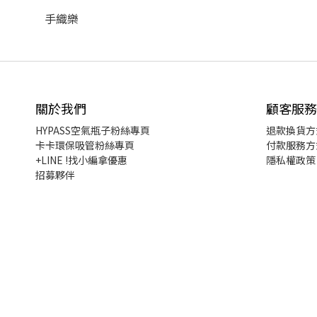
手織樂
關於我們
顧客服務
HYPASS
空氣瓶子粉絲專頁
退款換貨
方
卡卡環保吸管粉絲專頁
付款服務方
+LINE !找小編拿優惠
隱私權政策
招募夥伴