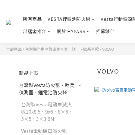
所有商品
VESTA鋰電池防火毯
Vesta行動電源
部落客推介
關於 HYPASS
招募夥伴
全部商品
/
台灣製汽車冷氣濾網×買一送一
/
歐系車款
/
VOLVO
VOLVO
新品上市
台灣製Vesta防火毯、哨兵
偵測器、鋰電池防火袋
台灣製Vesta電動車滅火
毯10x8.5、9x6、8×6、
5×5、3×3.6M
Vesta電動機車滅火毯