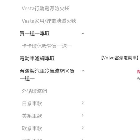
Vesta行動電源防火袋
Vesta家用/鋰電池滅火毯
買一送一專區
卡卡環保吸管買一送一
【Volvo富豪電動車】 
電動車濾網專區
台灣製汽車冷氣濾網×買
一送一
外循環濾網
日系車款
美系車款
歐系車款