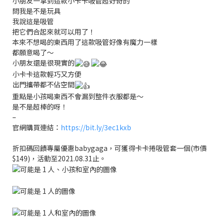
小朋友一拿到這款小卡卡吸管超好奇的
問我是不是玩具
我說這是吸管
把它們合起來就可以用了！
本來不想喝的東西用了這款吸管好像有魔力一樣
都願意喝了～
小朋友還是很現實的
小卡卡這款輕巧又方便
出門攜帶都不佔空間
重點是小孩喝東西不會漏到整件衣服都是～
是不是超棒的呀！
–
官網購買連結：
https://bit.ly/3ec1kxb
折扣碼回饋專屬優惠babygaga，可獲得卡卡捲吸管套一個(市價
$149)，活動至2021.08.31止。