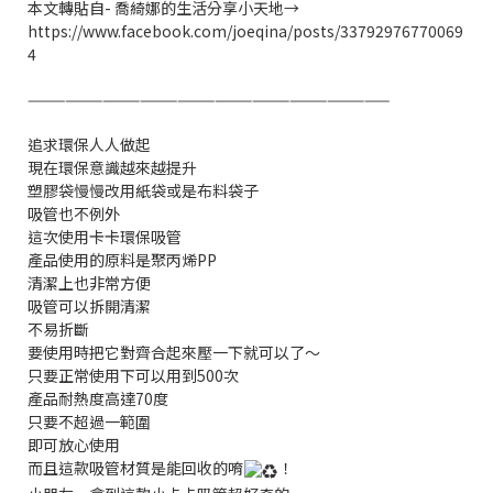
本文轉貼自- 喬綺娜的生活分享小天地→
https://www.facebook.com/joeqina/posts/33792976770069
4
—————————————————————————————
追求環保人人做起
現在環保意識越來越提升
塑膠袋慢慢改用紙袋或是布料袋子
吸管也不例外
這次使用卡卡環保吸管
產品使用的原料是聚丙烯PP
清潔上也非常方便
吸管可以拆開清潔
不易折斷
要使用時把它對齊合起來壓一下就可以了～
只要正常使用下可以用到500次
產品耐熱度高達70度
只要不超過一範圍
即可放心使用
而且這款吸管材質是能回收的唷
！