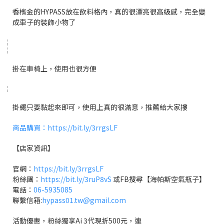
香檳金的HYPASS放在飲料格內，真的很漂亮很高級感，完全變
成車子的裝飾小物了
掛在車椅上，使用也很方便
掛繩只要黏起來即可，使用上真的很滿意，推薦給大家摟
商品購買：https://bit.ly/3rrgsLF
【店家資訊】
官網：
https://bit.ly/3rrgsLF
粉絲團：
https://bit.ly/3ruP8vS
或FB搜尋【海帕斯空氣瓶子】
電話：
06-5935085
聯繫信箱:
hypass01.tw@gmail.com
活動優惠，粉絲獨享Ai 3代現折500元，連