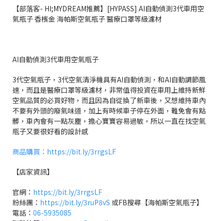
【部落客- HI;MYDREAM推薦】[HYPASS] AI自動偵測3代車用空
氣瓶子 香檳金 海帕斯空氣瓶子 醫療口罩等級濾材
AI自動偵測3代車用空氣瓶子
3代空氣瓶子，3代空氣清淨機具有AI自動偵測，和AI自動調節風
速，而且是醫療口罩等級濾材，非常值得投資在車用上維持新鮮
空氣品質的必買好物，而且因為自從換了新車後，又想維持車內
不要有外頭的廢氣味道，加上有時候車子停在外面，難免會有點
髒，車內會有一點灰塵，擔心寶寶容易過敏，所以一直在找空氣
瓶子又要很好看的設計感
商品購買：https://bit.ly/3rrgsLF
【店家資訊】
官網：
https://bit.ly/3rrgsLF
粉絲團：
https://bit.ly/3ruP8vS
或FB搜尋【海帕斯空氣瓶子】
電話：
06-5935085