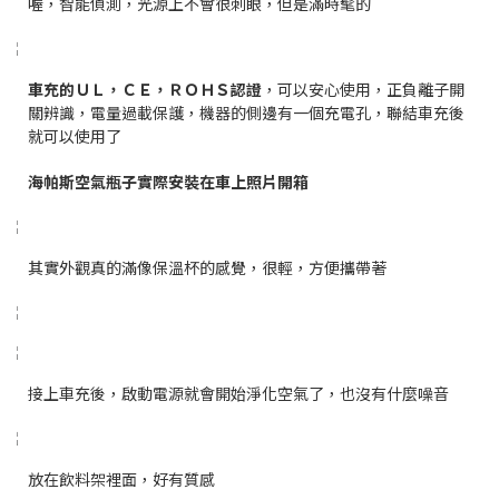
喔，智能偵測，光源上不會很刺眼，但是滿時髦的
車充的ＵＬ，ＣＥ，ＲＯＨＳ認證
，可以安心使用，正負離子開
關辨識，電量過載保護，機器的側邊有一個充電孔，聯結車充後
就可以使用了
海帕斯空氣瓶子實際安裝在車上照片開箱
其實外觀真的滿像保溫杯的感覺，很輕，方便攜帶著
接上車充後，啟動電源就會開始淨化空氣了，也沒有什麼噪音
放在飲料架裡面，好有質感