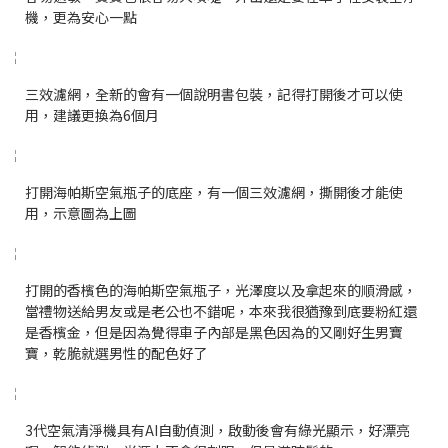
機，更為安心一點
三效濾網，全新的會有一個說明書包裝，記得打開後才可以使
用，建議更換為6個月
打開海帕斯空氣瓶子的底座，有一個三效濾網，撕開後才能使
用，示意圖為上圖
打開的香檳色的海帕斯空氣瓶子，光澤度以及拿起來的順滑感，
當禮物送給男友或是老公也不錯呢，本來我很猶豫到底要粉紅還
是香檳金，但是因為覺得車子內部是黑色因為的又剛好生男寶
寶，乾脆就選男性的配色好了
3代空氣清淨機具有AI自動偵測，啟動後會有綠光顯示，好漂亮