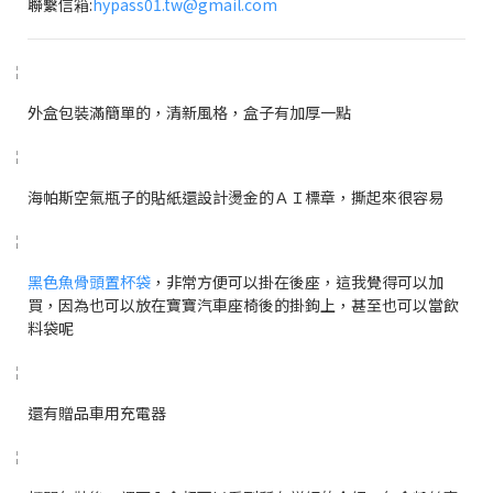
聯繫信箱:
hypass01.tw@gmail.com
外盒包裝滿簡單的，清新風格，盒子有加厚一點
海帕斯空氣瓶子的貼紙還設計燙金的ＡＩ標章，撕起來很容易
黑色魚骨頭置杯袋
，非常方便可以掛在後座，這我覺得可以加
買，因為也可以放在寶寶汽車座椅後的掛鉤上，甚至也可以當飲
料袋呢
還有贈品車用充電器