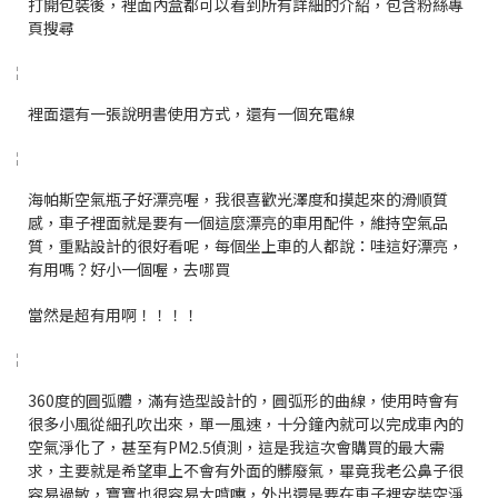
打開包裝後，裡面內盒都可以看到所有詳細的介紹，包含粉絲專
頁搜尋
裡面還有一張說明書使用方式，還有一個充電線
海帕斯空氣瓶子好漂亮喔，我很喜歡光澤度和摸起來的滑順質
感，車子裡面就是要有一個這麼漂亮的車用配件，維持空氣品
質，重點設計的很好看呢，每個坐上車的人都說：哇這好漂亮，
有用嗎？好小一個喔，去哪買
當然是超有用啊！！！！
360度的圓弧體，滿有造型設計的，圓弧形的曲線，使用時會有
很多小風從細孔吹出來，單一風速，十分鐘內就可以完成車內的
空氣淨化了，甚至有PM2.5偵測
，這是我這次會購買的最大需
求，主要就是希望車上不會有外面的髒廢氣，畢竟我老公鼻子很
容易過敏，寶寶也很容易大噴嚏，外出還是要在車子裡安裝空淨