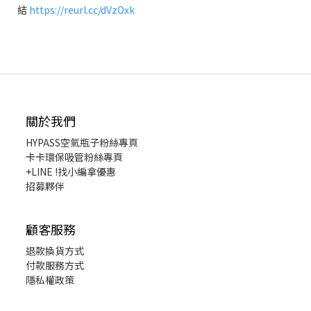
結
https://reurl.cc/dVzOxk
關於我們
HYPASS
空氣瓶子粉絲專頁
卡卡環保吸管粉絲專頁
+LINE !找小編拿優惠
招募夥伴
顧客服務
退款換貨
方式
付款服務方式
隱私權政策