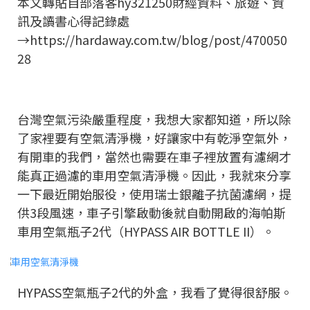
本文轉貼自部落客
hy321250財經資料、旅遊、資
訊及讀書心得記錄處
→
https://hardaway.com.tw/blog/post/470050
28
台灣空氣污染嚴重程度，我想大家都知道，所以除
了家裡要有空氣清淨機，好讓家中有乾淨空氣外，
有開車的我們，當然也需要在車子裡放置有濾網才
能真正過濾的車用空氣清淨機。因此，我就來分享
一下最近開始服役，使用瑞士銀離子抗菌濾網，提
供3段風速，車子引擎啟動後就自動開啟的海帕斯
車用空氣瓶子2代（HYPASS AIR BOTTLE II）。
HYPASS空氣瓶子2代的外盒，我看了覺得很舒服。