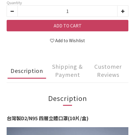
Quantity
ADD TO CART
Add to Wishlist
Shipping &
Customer
Description
Payment
Reviews
Description
台灣製D2/N95 四層立體口罩(10片/盒)