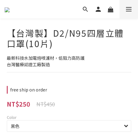
【台灣製】D2/N95四層立體
口罩(10片)
最新科技水加電熔噴濾材，低阻力高防護
台灣醫療認證工廠製造
free ship on order
NT$250
NT$450
Color