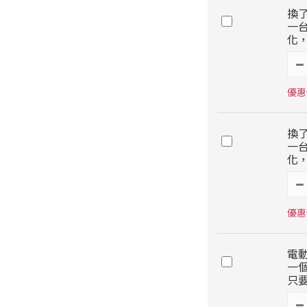
換
一
化，
優惠價
換
一
化，
優惠價
電
一個
只要