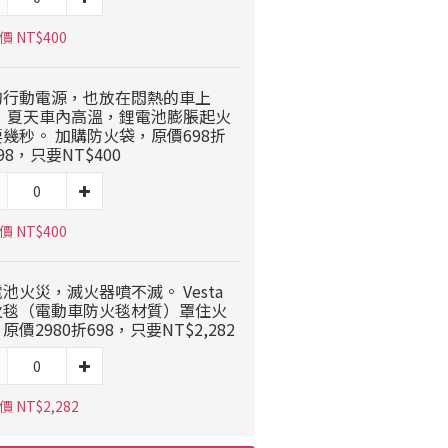
 NT$400
的行動電源，也放在悶熱的車上
？ 夏天車內高溫，鋰電池膨脹起火
幾秒。 加購防火袋，原價698折
98，只要NT$400
 NT$400
池火災，滅火器噴不滅。 Vesta
火毯（電動車防火毯材質）罩住火
原價2980折698，只要NT$2,282
 NT$2,282