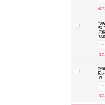
優惠價
你
嗎
只要
價2
優惠價
鋰電
防
源，
優惠價