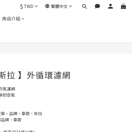
$
TWD
繁體中文
商店介紹
特斯拉 】外循環濾網
冷氣濾網
淨的空氣
愛車，品牌、車款、年份
擇品牌、車款