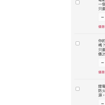
一個
只要
優惠價
你
嗎
只要
價2
優惠價
鋰電
防
源，