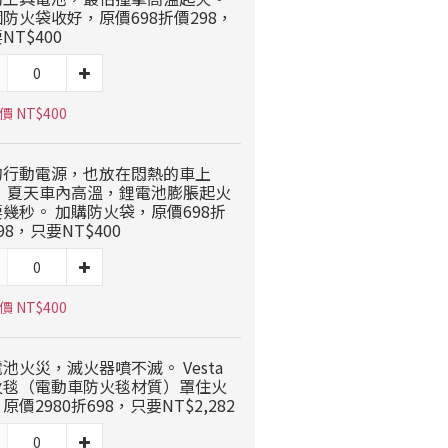
防火袋收好，原價698折價298，
NT$400
 NT$400
的行動電源，也放在悶熱的車上
？ 夏天車內高溫，鋰電池膨脹起火
幾秒。 加購防火袋，原價698折
98，只要NT$400
 NT$400
池火災，滅火器噴不滅。 Vesta
火毯（電動車防火毯材質）罩住火
原價2980折698，只要NT$2,282