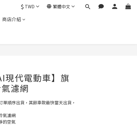
$
TWD
繁體中文
商店介紹
DAI現代電動車】旗
冷氣濾網
依訂單順序出貨，其餘車款最快當天出貨，
冷氣濾網
淨的空氣