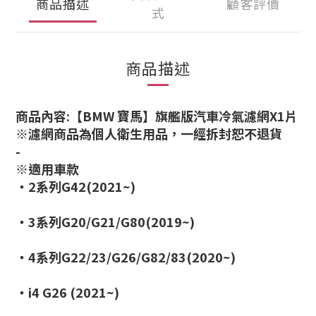
商品描述
顧客評價
式
商品描述
商品內容:
【BMW 寶馬】
旗艦版汽車冷氣濾網X1片
※濾網商品為個人衛生用品，一經拆封恕不退貨
-
※適用車款
・2系列G42(2021~)
・3系列G20/G21/G80(2019~)
・4系列G22/23/G26/G82/83(2020~)
・i4 G26 (2021~)