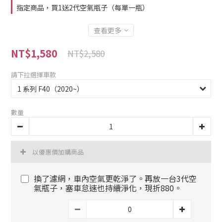
指定商品，買1送2代空氣瓶子（每單一瓶）
查看更多
NT$1,580
NT$2,580
請下拉選擇車款
數量
以優惠價加購商品
換了濾網，車內空氣更乾淨了。再放一台3代空
氣瓶子，塞車怠速也持續淨化，現折880。