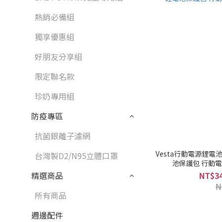
熱銷必備組
獨享優惠組
好朋友分享組
限定聯名款
珍奶專用組
防疫專區
抗菌銀離子濾網
Vesta行動電源鋰電池防火
台灣製D2/N95立體口罩
池保護包 行動
NT$34
精選商品
N
所有商品
週邊配件