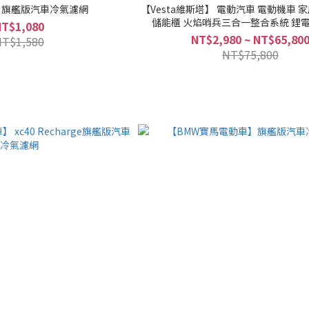
A】旗艦版汽車冷氣濾網
【Vesta維斯塔】 電動汽車 電動機車 家
儲能櫃 火焰哨兵三合一整合系統 鋰電池防火毯
NT$1,080
VESTA FIRE BLANKET
NT$2,980 ~ NT$65,80
NT$1,580
NT$75,800