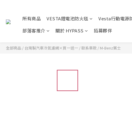
所有商品
VESTA鋰電池防火毯
Vesta行動電源
部落客推介
關於 HYPASS
招募夥伴
全部商品
/
台灣製汽車冷氣濾網×買一送一
/
歐系車款
/
M-Benz賓士