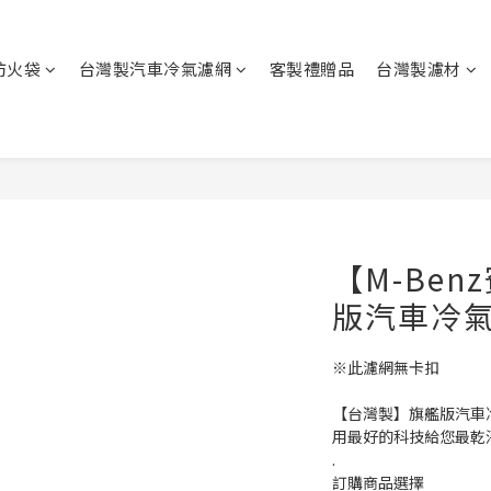
防火袋
台灣製汽車冷氣濾網
客製禮贈品
台灣製濾材
【M-Be
版汽車冷
※此濾網無卡扣
【台灣製】旗艦版汽車
用最好的科技給您最乾
.
訂購商品選擇