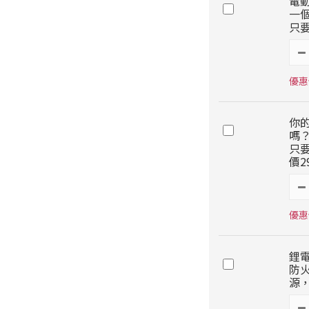
電
一個
只要
優惠價
你
嗎
只要
價2
優惠價
鋰電
防
源，