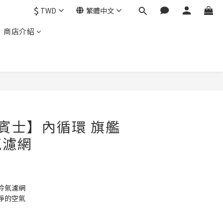
$
TWD
繁體中文
商店介紹
nz賓士】內循環 旗艦
氣濾網
冷氣濾網
淨的空氣