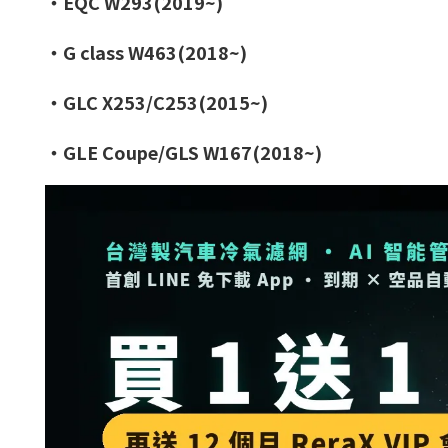
・EQC W293(2019~)
・G class W463(2018~)
・GLC X253/C253(2015~)
・GLE Coupe/GLS W167(2018~)