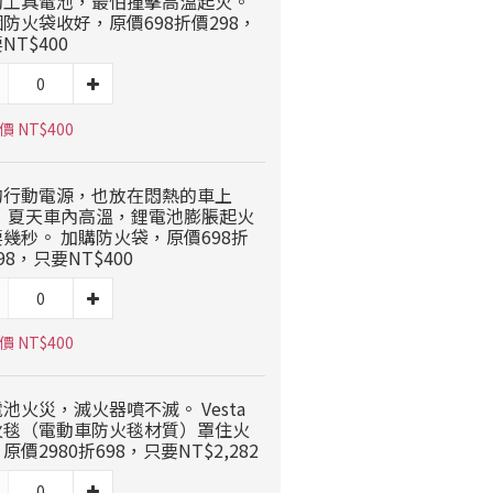
動工具電池，最怕撞擊高溫起火。
防火袋收好，原價698折價298，
NT$400
 NT$400
的行動電源，也放在悶熱的車上
？ 夏天車內高溫，鋰電池膨脹起火
幾秒。 加購防火袋，原價698折
98，只要NT$400
 NT$400
池火災，滅火器噴不滅。 Vesta
火毯（電動車防火毯材質）罩住火
原價2980折698，只要NT$2,282