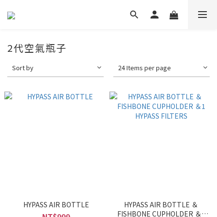
2代空氣瓶子
Sort by
24 Items per page
HYPASS AIR BOTTLE
HYPASS AIR BOTTLE ＆
FISHBONE CUPHOLDER ＆1
NT$999