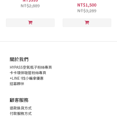
HYPASS FILTERS
NT$1,500
NT$2,889
NT$3,289
關於我們
HYPASS
空氣瓶子粉絲專頁
卡卡環保吸管粉絲專頁
+LINE !找小編拿優惠
招募夥伴
顧客服務
退款換貨
方式
付款服務方式