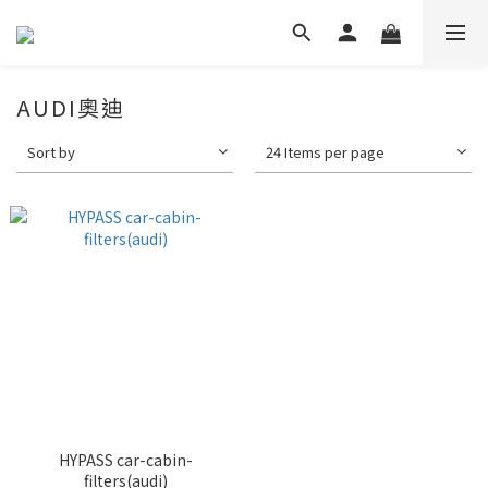
AUDI奧迪
Sort by
24 Items per page
HYPASS car-cabin-
filters(audi)