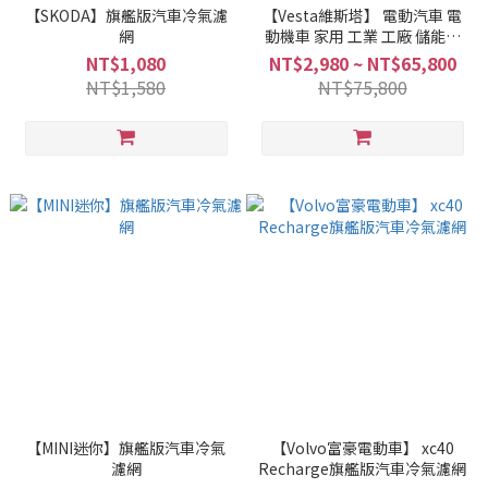
【SKODA】旗艦版汽車冷氣濾
【Vesta維斯塔】 電動汽車 電
網
動機車 家用 工業 工廠 儲能櫃
火焰哨兵三合一整合系統 鋰電
NT$1,080
NT$2,980 ~ NT$65,800
池防火毯 VESTA FIRE
NT$1,580
NT$75,800
BLANKET
【MINI迷你】旗艦版汽車冷氣
【Volvo富豪電動車】 xc40
濾網
Recharge旗艦版汽車冷氣濾網