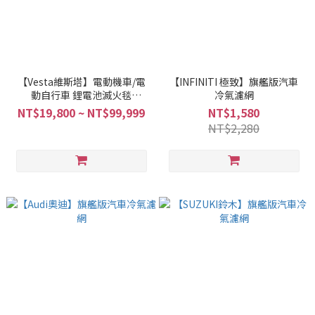
【Vesta維斯塔】電動機車/電
【INFINITI 極致】旗艦版汽車
動自行車 鋰電池滅火毯
冷氣濾網
VESFIRE BLANKET
NT$19,800 ~ NT$99,999
NT$1,580
NT$2,280